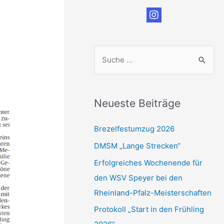
S
u
c
h
Neueste Beiträge
e
n
Brezelfestumzug 2026
n
DMSM „Lange Strecken“
a
Erfolgreiches Wochenende für
c
den WSV Speyer bei den
h
Rheinland-Pfalz-Meisterschaften
:
Protokoll „Start in den Frühling