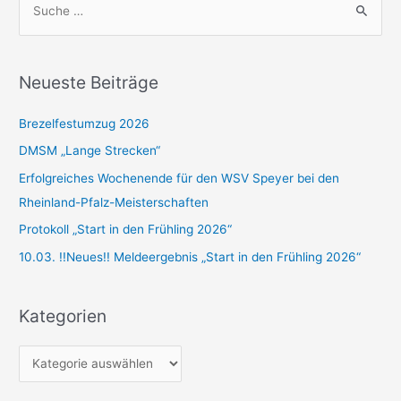
u
c
h
Neueste Beiträge
e
n
Brezelfestumzug 2026
n
DMSM „Lange Strecken“
a
Erfolgreiches Wochenende für den WSV Speyer bei den
c
Rheinland-Pfalz-Meisterschaften
h
Protokoll „Start in den Frühling 2026“
:
10.03. !!Neues!! Meldeergebnis „Start in den Frühling 2026“
Kategorien
K
a