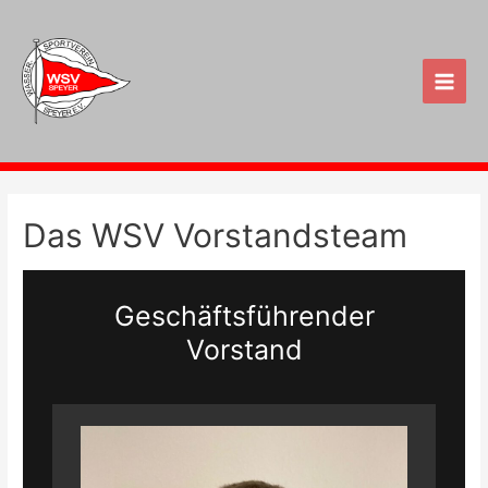
Zum
Inhalt
springen
Main
Men
Das WSV Vorstandsteam
Geschäftsführender
Vorstand