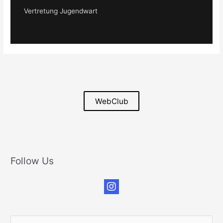
Vertretung Jugendwart
WebClub
Follow Us
S