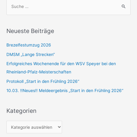
S
u
c
h
Neueste Beiträge
e
n
Brezelfestumzug 2026
n
DMSM „Lange Strecken“
a
Erfolgreiches Wochenende für den WSV Speyer bei den
c
Rheinland-Pfalz-Meisterschaften
h
Protokoll „Start in den Frühling 2026“
:
10.03. !!Neues!! Meldeergebnis „Start in den Frühling 2026“
Kategorien
K
a