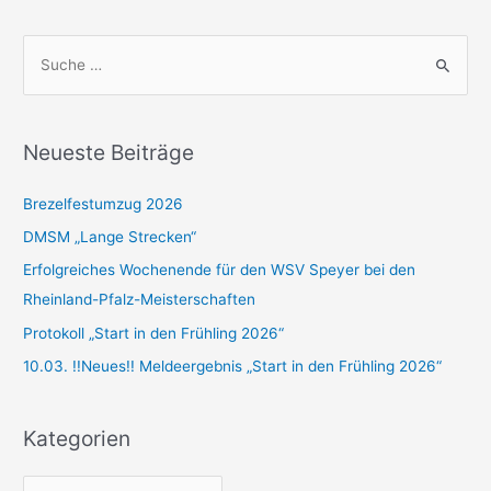
S
u
c
h
Neueste Beiträge
e
n
Brezelfestumzug 2026
n
DMSM „Lange Strecken“
a
Erfolgreiches Wochenende für den WSV Speyer bei den
c
Rheinland-Pfalz-Meisterschaften
h
Protokoll „Start in den Frühling 2026“
:
10.03. !!Neues!! Meldeergebnis „Start in den Frühling 2026“
Kategorien
K