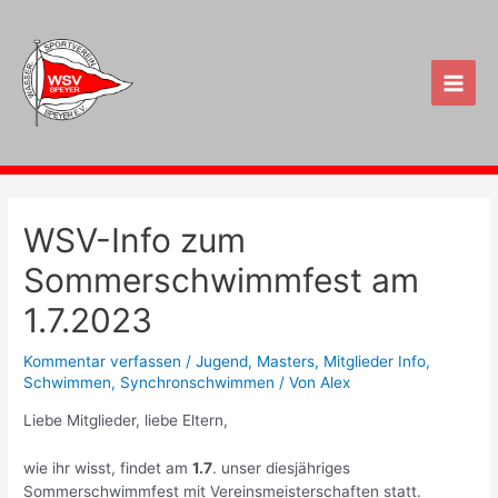
Zum
Inhalt
springen
Main
Men
WSV-Info zum
Sommerschwimmfest am
1.7.2023
Kommentar verfassen
/
Jugend
,
Masters
,
Mitglieder Info
,
Schwimmen
,
Synchronschwimmen
/ Von
Alex
Liebe Mitglieder, liebe Eltern,
wie ihr wisst, findet am
1.7
. unser diesjähriges
Sommerschwimmfest mit Vereinsmeisterschaften statt.