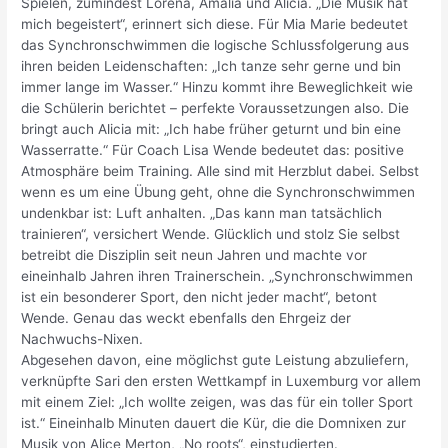
Spielen, zumindest Lorena, Amalia und Alicia. „Die Musik hat
mich begeistert“, erinnert sich diese. Für Mia Marie bedeutet
das Synchronschwimmen die logische Schlussfolgerung aus
ihren beiden Leidenschaften: „Ich tanze sehr gerne und bin
immer lange im Wasser.“ Hinzu kommt ihre Beweglichkeit wie
die Schülerin berichtet – perfekte Voraussetzungen also. Die
bringt auch Alicia mit: „Ich habe früher geturnt und bin eine
Wasserratte.“ Für Coach Lisa Wende bedeutet das: positive
Atmosphäre beim Training. Alle sind mit Herzblut dabei. Selbst
wenn es um eine Übung geht, ohne die Synchronschwimmen
undenkbar ist: Luft anhalten. „Das kann man tatsächlich
trainieren“, versichert Wende. Glücklich und stolz Sie selbst
betreibt die Disziplin seit neun Jahren und machte vor
eineinhalb Jahren ihren Trainerschein. „Synchronschwimmen
ist ein besonderer Sport, den nicht jeder macht“, betont
Wende. Genau das weckt ebenfalls den Ehrgeiz der
Nachwuchs-Nixen.
Abgesehen davon, eine möglichst gute Leistung abzuliefern,
verknüpfte Sari den ersten Wettkampf in Luxemburg vor allem
mit einem Ziel: „Ich wollte zeigen, was das für ein toller Sport
ist.“ Eineinhalb Minuten dauert die Kür, die die Domnixen zur
Musik von Alice Merton, „No roots“, einstudierten.