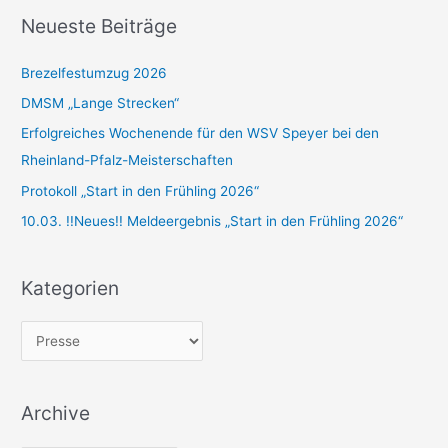
h
Neueste Beiträge
e
n
Brezelfestumzug 2026
n
DMSM „Lange Strecken“
a
Erfolgreiches Wochenende für den WSV Speyer bei den
c
Rheinland-Pfalz-Meisterschaften
h
Protokoll „Start in den Frühling 2026“
:
10.03. !!Neues!! Meldeergebnis „Start in den Frühling 2026“
Kategorien
K
a
t
Archive
e
g