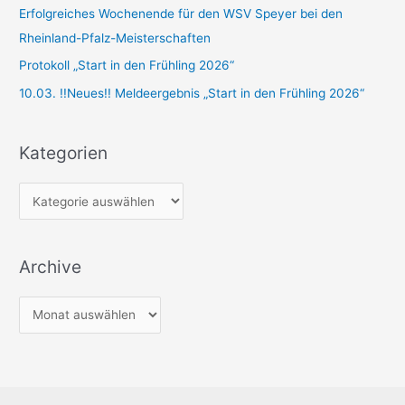
a
Erfolgreiches Wochenende für den WSV Speyer bei den
c
Rheinland-Pfalz-Meisterschaften
h
Protokoll „Start in den Frühling 2026“
:
10.03. !!Neues!! Meldeergebnis „Start in den Frühling 2026“
Kategorien
K
a
t
Archive
e
g
A
o
r
r
c
i
h
e