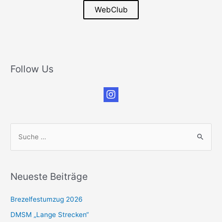
WebClub
Follow Us
S
u
c
h
Neueste Beiträge
e
n
Brezelfestumzug 2026
n
DMSM „Lange Strecken“