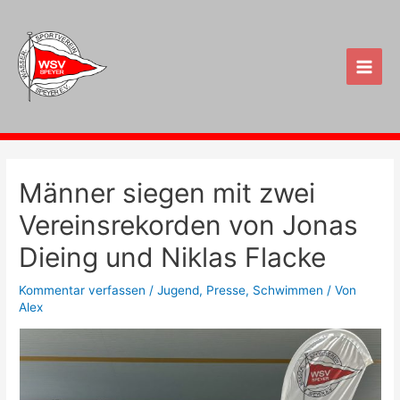
Zum
Inhalt
springen
Main
Men
Männer siegen mit zwei
Vereinsrekorden von Jonas
Dieing und Niklas Flacke
Kommentar verfassen
/
Jugend
,
Presse
,
Schwimmen
/ Von
Alex