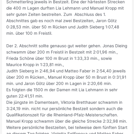
Schmetterling jeweils in Bestzeit. Eine der härtesten Strecken
die 400 m Lagen durften Lia Lehmann und Manuel Kropp mit
sehr guten Zeiten bestreiten. Zum Abschluss des 1.
Abschnittes gab es noch mal zwei Bestzeiten, Jaron Götz
0:28,53 min. über 50 m Rücken und Judith Sieberg 1:07,48
min. über 100 m Freistil.
Der 2. Abschnitt sollte genauso gut weiter gehen. Jonas Dieing
schwamm über 200 m Freistil in Bestzeit mit 2:01,96 min.,
Frieda Schöne über 100 m Brust in 1:33,33 min., sowie
Maurice Kropp in 1:23,81 min.,
Judith Sieberg in 2:46,94 und Matteo Faber in 2:54,40 jeweils
über 200 m Rücken., Manuel Kropp über 50 m Brust in 0:31,91
min. und Jaron Götz über 200 m Lagen in 2:20,66 min.
Es folgten die 1500 m der Damen mit Lia Lehmann in sehr
guten 22:41,51 min.
Die jüngste im Damenteam, Viktoria Bretthauer schwamm in
3:24,19 min. nicht nur persönliche Bestzeit sondern auch die
Qualifikationszeit für die Rheinland-Pfalz-Meisterschaften.
Manuel Kropp schwamm über die gleiche Strecke 2:32,98 min.
Weitere persönliche Bestzeiten, bei teilweise dem fünften Start
an diesem Tag folgten. Violetta Selifonova und Matteo Faber