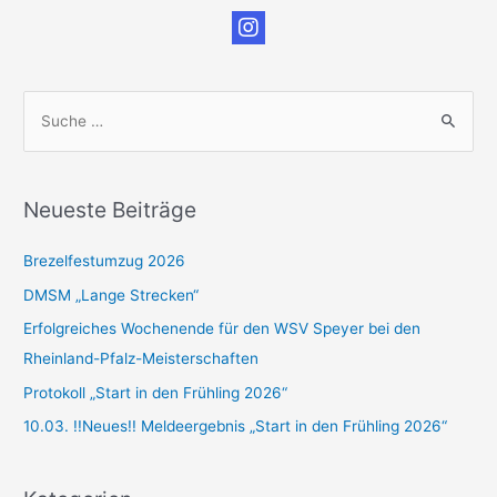
S
u
c
h
Neueste Beiträge
e
n
Brezelfestumzug 2026
n
DMSM „Lange Strecken“
a
Erfolgreiches Wochenende für den WSV Speyer bei den
c
Rheinland-Pfalz-Meisterschaften
h
Protokoll „Start in den Frühling 2026“
:
10.03. !!Neues!! Meldeergebnis „Start in den Frühling 2026“