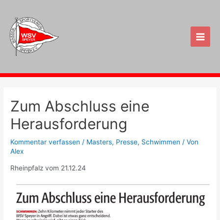
Zum
Inhalt
springen
Main
Men
Zum Abschluss eine
Herausforderung
Kommentar verfassen
/
Masters
,
Presse
,
Schwimmen
/ Von
Alex
Rheinpfalz vom 21.12.24