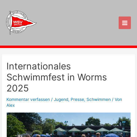
Zum
Inhalt
springen
Main
Men
Internationales
Schwimmfest in Worms
2025
Kommentar verfassen
/
Jugend
,
Presse
,
Schwimmen
/ Von
Alex