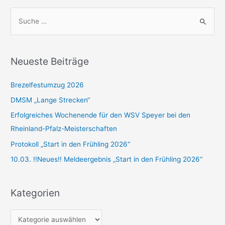
S
u
c
h
Neueste Beiträge
e
n
Brezelfestumzug 2026
n
DMSM „Lange Strecken“
a
Erfolgreiches Wochenende für den WSV Speyer bei den
c
Rheinland-Pfalz-Meisterschaften
h
Protokoll „Start in den Frühling 2026“
:
10.03. !!Neues!! Meldeergebnis „Start in den Frühling 2026“
Kategorien
K