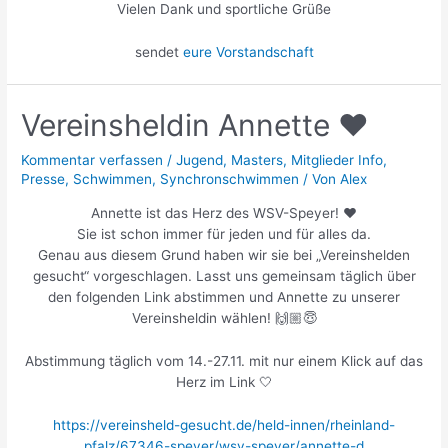
Vielen Dank und sportliche Grüße
sendet
eure Vorstandschaft
Vereinsheldin Annette ❤️
Kommentar verfassen
/
Jugend
,
Masters
,
Mitglieder Info
,
Presse
,
Schwimmen
,
Synchronschwimmen
/ Von
Alex
Annette ist das Herz des WSV-Speyer! ❤️
Sie ist schon immer für jeden und für alles da.
Genau aus diesem Grund haben wir sie bei „Vereinshelden
gesucht“ vorgeschlagen. Lasst uns gemeinsam täglich über
den folgenden Link abstimmen und Annette zu unserer
Vereinsheldin wählen! 🙌🏼😇
Abstimmung täglich vom 14.-27.11. mit nur einem Klick auf das
Herz im Link 🤍
https://vereinsheld-gesucht.de/held-innen/rheinland-
pfalz/67346-speyer/wsv-speyer/annette-d