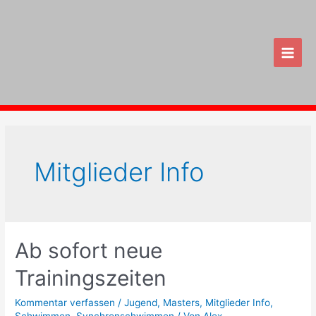
Zum
Inhalt
springen
Main
Men
Mitglieder Info
Ab sofort neue
Trainingszeiten
Kommentar verfassen
/
Jugend
,
Masters
,
Mitglieder Info
,