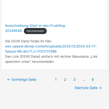
Ausschreibung-Start-in-den-Fruehling-
20245646
Herunterladen
Die DSV6 Datei findet ihr hier:
wsv-speyer.de/wp-content/uploads/2023/12/2024-03-17-
Speyer-Wk.dsv7?_t=1703170586
Den Link (DSV6 Datei) einfach mit rechter Maustaste „Link
speichern unter“ herunterladen
Beitrags-
←
Vorherige Seite
1
2
3
…
6
Navigation
Nächste Seite
→