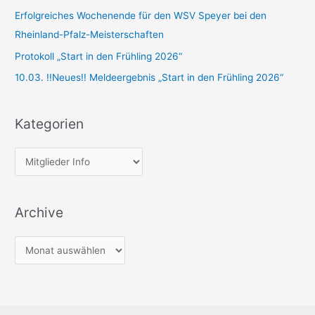
a
Erfolgreiches Wochenende für den WSV Speyer bei den
c
Rheinland-Pfalz-Meisterschaften
h
Protokoll „Start in den Frühling 2026“
:
10.03. !!Neues!! Meldeergebnis „Start in den Frühling 2026“
Kategorien
K
a
t
Archive
e
g
A
o
r
r
c
i
h
e