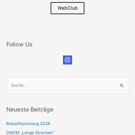
WebClub
Follow Us
S
u
c
h
Neueste Beiträge
e
n
Brezelfestumzug 2026
n
DMSM „Lange Strecken“