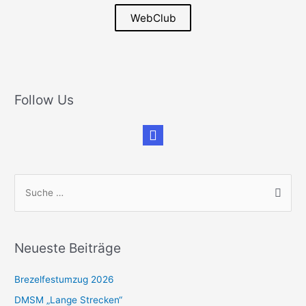
WebClub
Follow Us
S
u
c
h
Neueste Beiträge
e
n
Brezelfestumzug 2026
n
DMSM „Lange Strecken“