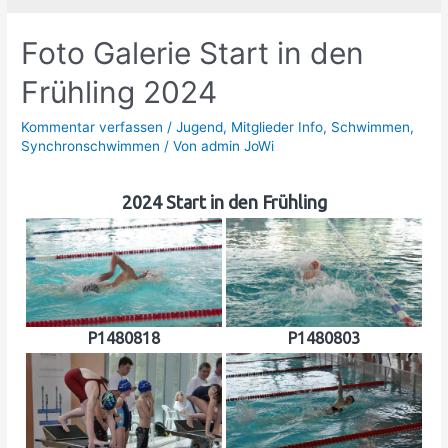
Foto Galerie Start in den
Frühling 2024
Kommentar verfassen
/
Jugend
,
Mitglieder Info
,
Schwimmen
,
Synchronschwimmen
/ Von
admin JoWi
2024 Start in den Frühling
P1480818
P1480803