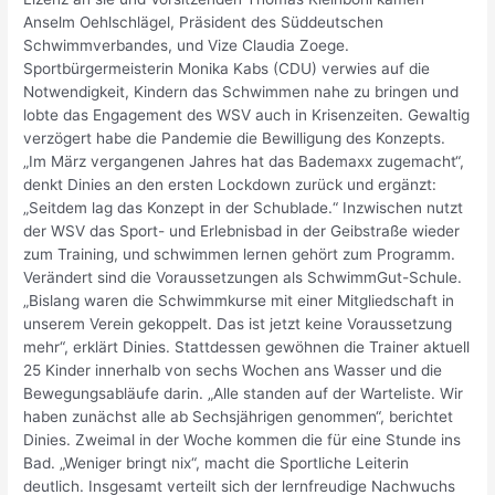
Anselm Oehlschlägel, Präsident des Süddeutschen
Schwimmverbandes, und Vize Claudia Zoege.
Sportbürgermeisterin Monika Kabs (CDU) verwies auf die
Notwendigkeit, Kindern das Schwimmen nahe zu bringen und
lobte das Engagement des WSV auch in Krisenzeiten. Gewaltig
verzögert habe die Pandemie die Bewilligung des Konzepts.
„Im März vergangenen Jahres hat das Bademaxx zugemacht“,
denkt Dinies an den ersten Lockdown zurück und ergänzt:
„Seitdem lag das Konzept in der Schublade.“ Inzwischen nutzt
der WSV das Sport- und Erlebnisbad in der Geibstraße wieder
zum Training, und schwimmen lernen gehört zum Programm.
Verändert sind die Voraussetzungen als SchwimmGut-Schule.
„Bislang waren die Schwimmkurse mit einer Mitgliedschaft in
unserem Verein gekoppelt. Das ist jetzt keine Voraussetzung
mehr“, erklärt Dinies. Stattdessen gewöhnen die Trainer aktuell
25 Kinder innerhalb von sechs Wochen ans Wasser und die
Bewegungsabläufe darin. „Alle standen auf der Warteliste. Wir
haben zunächst alle ab Sechsjährigen genommen“, berichtet
Dinies. Zweimal in der Woche kommen die für eine Stunde ins
Bad. „Weniger bringt nix“, macht die Sportliche Leiterin
deutlich. Insgesamt verteilt sich der lernfreudige Nachwuchs