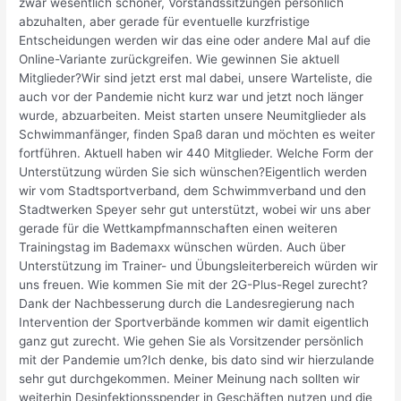
zwar wesentlich schöner, Vorstandssitzungen persönlich
abzuhalten, aber gerade für eventuelle kurzfristige
Entscheidungen werden wir das eine oder andere Mal auf die
Online-Variante zurückgreifen. Wie gewinnen Sie aktuell
Mitglieder?Wir sind jetzt erst mal dabei, unsere Warteliste, die
auch vor der Pandemie nicht kurz war und jetzt noch länger
wurde, abzuarbeiten. Meist starten unsere Neumitglieder als
Schwimmanfänger, finden Spaß daran und möchten es weiter
fortführen. Aktuell haben wir 440 Mitglieder. Welche Form der
Unterstützung würden Sie sich wünschen?Eigentlich werden
wir vom Stadtsportverband, dem Schwimmverband und den
Stadtwerken Speyer sehr gut unterstützt, wobei wir uns aber
gerade für die Wettkampfmannschaften einen weiteren
Trainingstag im Bademaxx wünschen würden. Auch über
Unterstützung im Trainer- und Übungsleiterbereich würden wir
uns freuen. Wie kommen Sie mit der 2G-Plus-Regel zurecht?
Dank der Nachbesserung durch die Landesregierung nach
Intervention der Sportverbände kommen wir damit eigentlich
ganz gut zurecht. Wie gehen Sie als Vorsitzender persönlich
mit der Pandemie um?Ich denke, bis dato sind wir hierzulande
sehr gut durchgekommen. Meiner Meinung nach sollten wir
weiterhin Desinfektionsspender in Geschäften nutzen und die