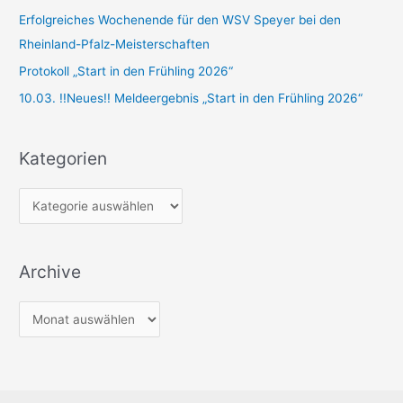
a
Erfolgreiches Wochenende für den WSV Speyer bei den
c
Rheinland-Pfalz-Meisterschaften
h
Protokoll „Start in den Frühling 2026“
:
10.03. !!Neues!! Meldeergebnis „Start in den Frühling 2026“
Kategorien
K
a
t
Archive
e
g
A
o
r
r
c
i
h
e