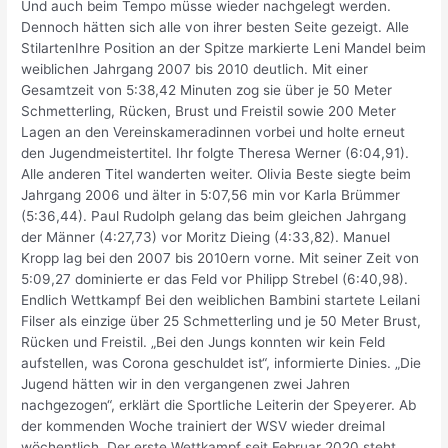
Und auch beim Tempo müsse wieder nachgelegt werden.
Dennoch hätten sich alle von ihrer besten Seite gezeigt. Alle
StilartenIhre Position an der Spitze markierte Leni Mandel beim
weiblichen Jahrgang 2007 bis 2010 deutlich. Mit einer
Gesamtzeit von 5:38,42 Minuten zog sie über je 50 Meter
Schmetterling, Rücken, Brust und Freistil sowie 200 Meter
Lagen an den Vereinskameradinnen vorbei und holte erneut
den Jugendmeistertitel. Ihr folgte Theresa Werner (6:04,91).
Alle anderen Titel wanderten weiter. Olivia Beste siegte beim
Jahrgang 2006 und älter in 5:07,56 min vor Karla Brümmer
(5:36,44). Paul Rudolph gelang das beim gleichen Jahrgang
der Männer (4:27,73) vor Moritz Dieing (4:33,82). Manuel
Kropp lag bei den 2007 bis 2010ern vorne. Mit seiner Zeit von
5:09,27 dominierte er das Feld vor Philipp Strebel (6:40,98).
Endlich Wettkampf Bei den weiblichen Bambini startete Leilani
Filser als einzige über 25 Schmetterling und je 50 Meter Brust,
Rücken und Freistil. „Bei den Jungs konnten wir kein Feld
aufstellen, was Corona geschuldet ist“, informierte Dinies. „Die
Jugend hätten wir in den vergangenen zwei Jahren
nachgezogen“, erklärt die Sportliche Leiterin der Speyerer. Ab
der kommenden Woche trainiert der WSV wieder dreimal
wöchentlich. Der erste Wettkampf seit Februar 2020 steht