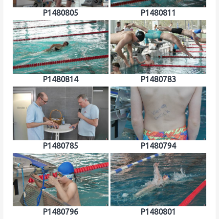
P1480805
P1480811
P1480814
P1480783
P1480785
P1480794
P1480796
P1480801