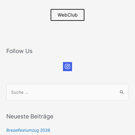
WebClub
Follow Us
S
u
c
h
Neueste Beiträge
e
n
Brezelfestumzug 2026