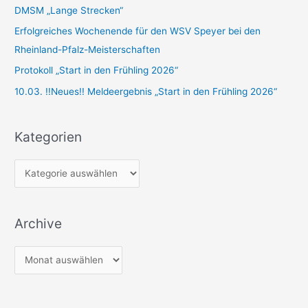
n
DMSM „Lange Strecken“
a
Erfolgreiches Wochenende für den WSV Speyer bei den
c
Rheinland-Pfalz-Meisterschaften
h
Protokoll „Start in den Frühling 2026“
:
10.03. !!Neues!! Meldeergebnis „Start in den Frühling 2026“
Kategorien
K
a
t
Archive
e
g
A
o
r
r
c
i