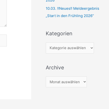
2026“
10.03. !!Neues!! Meldeergebnis
„Start in den Frühling 2026“
Kategorien
K
a
t
Archive
e
g
A
o
r
r
c
i
h
e
i