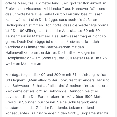
offene Meer, drei Kilometer lang. Sein größter Konkurrent im
Freiwasser: Alexander Middendorff aus Hannover. Während er
das unmittelbare Duell selbst durch Leistung beeinflussen
kann, wünscht sich Dellbrügge, dass auch die äußeren
Bedingungen stimmen. „Ich hoffe, dass die Wetterlage normal
ist.“ Der 60-Jährige startet in der Altersklasse 60 mit 50
Teilnehmern im Mittelmeer. Das Salzwasser mag er nicht so
gerne. Doch Dellbrügge ist eben ein Freiwasserfan. „Ich
verbinde das immer bei Wettbewerben mit den
Hallenwettkämpfen“, erklärt er. Dort tritt er – sogar im
Olympiastadion – am Sonntag über 800 Meter Freistil mit 26
weiteren Männern an.
Montags folgen die 400 und 200 m mit 31 beziehungsweise
33 Gegnern. „Mein allergrößter Konkurrent ist Anders Haglund
aus Schweden. Er hat auf allen drei Strecken eine schnellere
Zeit gemeldet als ich“, so Dellbrügge. Dennoch bleibt er
zuversichtlich: Der Europarekord im März über 1500 Meter
Freistill in Solingen pushte ihn. Seine Schulterprobleme,
entstanden in der Zeit der Pandemie, bekam er durch
konsequentes Training wieder in den Griff: „Europameister zu