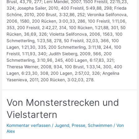
Brust, 43,79, 277; Leni Mandel, 2007, 1500 Freistil, 22:15,23,
324; Josepha Sailer, 2010, 400 Freistil, 5:49,88, 298; Frieda
Schöne, 2010, 200 Brust, 3:32,86, 252; Veronika Selifonova,
2006, 1580, 200 Rücken, 3:00,33, 286, 100 Freistil, 1:11,06,
353, 200 Freistil, 2:42,27, 314, 100 Rücken, 1:21,88, 301, 50
Rücken, 36,69, 326; Violetta Selifonova, 2006, 1563, 100
Schmetterling, 1:23,58, 278, 50 Freistil, 32,03, 366, 100
Lagen, 1:21,30, 335, 200 Schmetterling, 3:11,18, 244, 100
Freistil, 1:11,93, 340; Judith Sieberg, 2009, 566, 200
Schmetterling, 3:10,96, 245, 400 Lagen, 6:17,83, 321;
Theresa Werner, 2008, 934, 100 Brust, 1:33,14, 300, 400
Lagen, 6:23,30, 308, 200 Lagen, 2:57,02, 326; Angelina
Yasenieva, 2011, 200 Rücken, 3:02,03, 278.
Von Monsterstrecken und
Vielstartern
Kommentar verfassen
/
Jugend
,
Presse
,
Schwimmen
/ Von
Alex