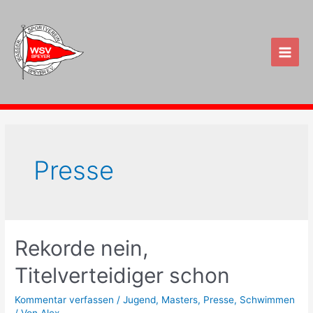
Zum
Inhalt
springen
Main
Men
Presse
Rekorde nein,
Titelverteidiger schon
Kommentar verfassen
/
Jugend
,
Masters
,
Presse
,
Schwimmen