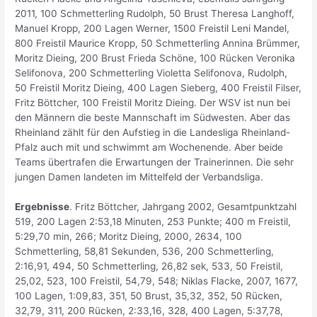
2011, 100 Schmetterling Rudolph, 50 Brust Theresa Langhoff,
Manuel Kropp, 200 Lagen Werner, 1500 Freistil Leni Mandel,
800 Freistil Maurice Kropp, 50 Schmetterling Annina Brümmer,
Moritz Dieing, 200 Brust Frieda Schöne, 100 Rücken Veronika
Selifonova, 200 Schmetterling Violetta Selifonova, Rudolph,
50 Freistil Moritz Dieing, 400 Lagen Sieberg, 400 Freistil Filser,
Fritz Böttcher, 100 Freistil Moritz Dieing. Der WSV ist nun bei
den Männern die beste Mannschaft im Südwesten. Aber das
Rheinland zählt für den Aufstieg in die Landesliga Rheinland-
Pfalz auch mit und schwimmt am Wochenende. Aber beide
Teams übertrafen die Erwartungen der Trainerinnen. Die sehr
jungen Damen landeten im Mittelfeld der Verbandsliga.
Ergebnisse
. Fritz Böttcher, Jahrgang 2002, Gesamtpunktzahl
519, 200 Lagen 2:53,18 Minuten, 253 Punkte; 400 m Freistil,
5:29,70 min, 266; Moritz Dieing, 2000, 2634, 100
Schmetterling, 58,81 Sekunden, 536, 200 Schmetterling,
2:16,91, 494, 50 Schmetterling, 26,82 sek, 533, 50 Freistil,
25,02, 523, 100 Freistil, 54,79, 548; Niklas Flacke, 2007, 1677,
100 Lagen, 1:09,83, 351, 50 Brust, 35,32, 352, 50 Rücken,
32,79, 311, 200 Rücken, 2:33,16, 328, 400 Lagen, 5:37,78,