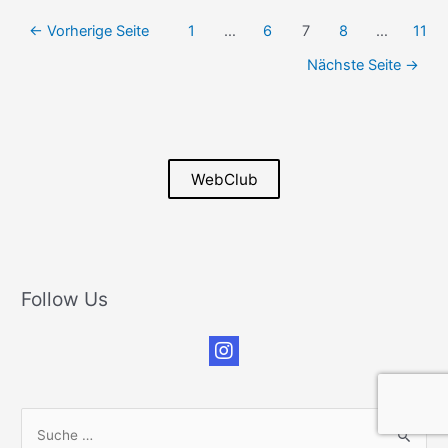
Beitrags-
←
Vorherige Seite
1
…
6
7
8
…
11
Navigation
Nächste Seite
→
WebClub
Follow Us
S
u