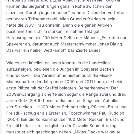
ist ebenso verständlich. „Der Ablauf ist stressfreier. Und wir
können die Siegerehrungen ganz in Ruhe zwischen den
einzelnen Durchgängen machen“, nannte Dinies den Vorteil der
geringeren Teilnehmerzahl. Allen Grund zufrieden zu sein,
hatte die WSV-Frau ohnehin. Denn die eigenen Aktiven
positionierten sich im starken Teilnehmerfeld gut.
Herausragend: die 100 Meter Delfin der Männer. „Es traten nur
Speyerer an, darunter auch Masterschwimmer Jonas Dieing.
Das war ein heißer Wettkampf“, bilanzierte Dinies.
Wie es erst kürzlich gelingen konnte, in die Landesliga
aufzusteigen, bewiesen die Jungen im Speyerer Becken
eindrucksvoll. Die Vereinsfahne hielten auch die Mixed-
Mannschaften der Jahrgänge 2009 und 2011 hoch, die beide
erste Plätze mit der Staffel belegten. Bemerkenswert: Der
2009er-Jahrgang sicherte sich sogar die Ränge zwei und drei.
Jaron Götz (2006) heimste die meisten Siege ein: Auf allen
vier Strecken – je 100 Meter Schmetterling, Rücken, Brust und
Freistil – schlug er als Erster an. Topschwimmer Paul Rudolph
(2004) ließ die Konkurrenz über 100 Meter Rücken, Brust und
Freistil hinter sich. Lediglich in der Disziplin Schmetterling
musste er sich geschlagen geben. „Niklas Flacke war heute