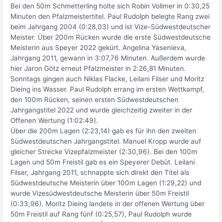
Bei den 50m Schmetterling holte sich Robin Vollmer in 0:30,25
Minuten den Pfalzmeistertitel. Paul Rudolph belegte Rang zwei
beim Jahrgang 2004 (0:28,03) und ist Vize-Südwestdeutscher
Meister. Über 200m Rücken wurde die erste Südwestdeutsche
Meisterin aus Speyer 2022 gekürt. Angelina Yasenieva,
Jahrgang 2011, gewann in 3:07,76 Minuten. Außerdem wurde
hier Jaron Götz erneut Pfalzmeister in 2:26,81 Minuten.
Sonntags gingen auch Niklas Flacke, Leilani Filser und Moritz
Dieing ins Wasser. Paul Rudolph errang im ersten Wettkampf,
den 100m Rücken, seinen ersten Südwestdeutschen
Jahrgangstitel 2022 und wurde gleichzeitig zweiter in der
Offenen Wertung (1:02:49).
Über die 200m Lagen (2:23,14) gab es für ihn den zweiten
Südwestdeutschen Jahrgangstitel. Manuel Kropp wurde auf
gleicher Strecke Vizepfalzmeister (2:30,96). Bei den 100m
Lagen und 50m Freistil gab es ein Speyerer Debüt. Leilani
Filser, Jahrgang 2011, schnappte sich direkt den Titel als
Südwestdeutsche Meisterin über 100m Lagen (1:29,22) und
wurde Vizesüdwestdeutsche Meisterin über 50m Freistil
(0:33,96). Moritz Dieing landete in der offenen Wertung über
50m Freistil auf Rang fünf (0:25,57), Paul Rudolph wurde