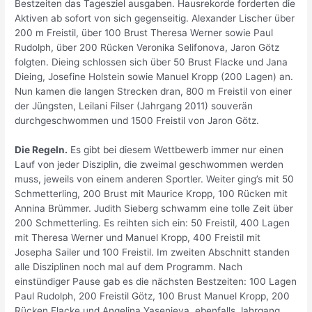
Bestzeiten das Tagesziel ausgaben. Hausrekorde forderten die
Aktiven ab sofort von sich gegenseitig. Alexander Lischer über
200 m Freistil, über 100 Brust Theresa Werner sowie Paul
Rudolph, über 200 Rücken Veronika Selifonova, Jaron Götz
folgten. Dieing schlossen sich über 50 Brust Flacke und Jana
Dieing, Josefine Holstein sowie Manuel Kropp (200 Lagen) an.
Nun kamen die langen Strecken dran, 800 m Freistil von einer
der Jüngsten, Leilani Filser (Jahrgang 2011) souverän
durchgeschwommen und 1500 Freistil von Jaron Götz.
Die Regeln.
Es gibt bei diesem Wettbewerb immer nur einen
Lauf von jeder Disziplin, die zweimal geschwommen werden
muss, jeweils von einem anderen Sportler. Weiter ging’s mit 50
Schmetterling, 200 Brust mit Maurice Kropp, 100 Rücken mit
Annina Brümmer. Judith Sieberg schwamm eine tolle Zeit über
200 Schmetterling. Es reihten sich ein: 50 Freistil, 400 Lagen
mit Theresa Werner und Manuel Kropp, 400 Freistil mit
Josepha Sailer und 100 Freistil. Im zweiten Abschnitt standen
alle Disziplinen noch mal auf dem Programm. Nach
einstündiger Pause gab es die nächsten Bestzeiten: 100 Lagen
Paul Rudolph, 200 Freistil Götz, 100 Brust Manuel Kropp, 200
Rücken Flacke und Angelina Yasenieva, ebenfalls Jahrgang