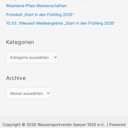
c
Rheinland-Pfalz-Meisterschaften
h
Protokoll „Start in den Frühling 2026“
:
10.03. !!Neues!! Meldeergebnis „Start in den Frühling 2026“
Kategorien
K
a
t
Archive
e
g
A
o
r
r
c
i
h
e
i
n
Copyright © 2026 Wassersportverein Speyer 1920 e.V
.
| Powered