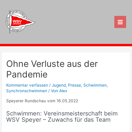
Zum
Inhalt
springen
Main
Men
Ohne Verluste aus der
Pandemie
Kommentar verfassen
/
Jugend
,
Presse
,
Schwimmen
,
Synchronschwimmen
/ Von
Alex
Speyerer Rundschau vom 16.05.2022
Schwimmen: Vereinsmeisterschaft beim
WSV Speyer – Zuwachs für das Team