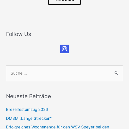
Follow Us
S
u
c
h
Neueste Beiträge
e
n
Brezelfestumzug 2026
n
DMSM „Lange Strecken“
a
Erfolgreiches Wochenende für den WSV Speyer bei den