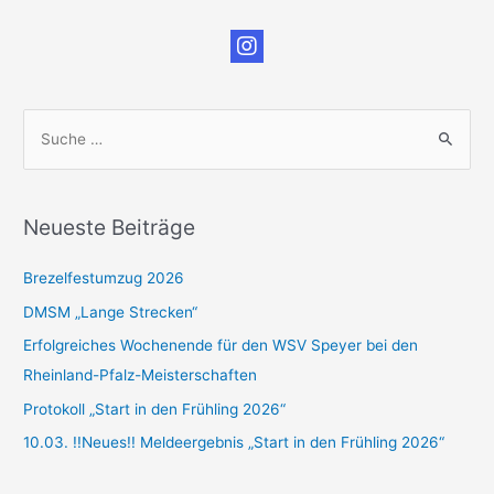
S
u
c
h
Neueste Beiträge
e
n
Brezelfestumzug 2026
n
DMSM „Lange Strecken“
a
Erfolgreiches Wochenende für den WSV Speyer bei den
c
Rheinland-Pfalz-Meisterschaften
h
Protokoll „Start in den Frühling 2026“
:
10.03. !!Neues!! Meldeergebnis „Start in den Frühling 2026“