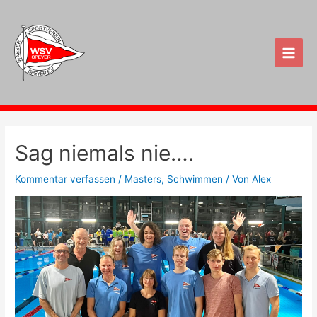
Zum
Inhalt
springen
Main
Men
Sag niemals nie….
Kommentar verfassen
/
Masters
,
Schwimmen
/ Von
Alex