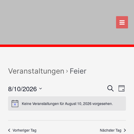
Zum
Inhalt
springen
Main
Men
Veranstaltungen
Feier
8/10/2026
Veranst
Vera
Suche
Tag
Ansi
Suche
Datum
Navi
wählen.
Keine Veranstaltungen für August 10, 2026 vorgesehen.
und
Ansicht
Navigat
Vorheriger Tag
Nächster Tag