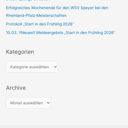
a
Erfolgreiches Wochenende für den WSV Speyer bei den
c
Rheinland-Pfalz-Meisterschaften
h
Protokoll „Start in den Frühling 2026“
:
10.03. !!Neues!! Meldeergebnis „Start in den Frühling 2026“
Kategorien
K
a
t
Archive
e
g
A
o
r
r
c
i
h
e