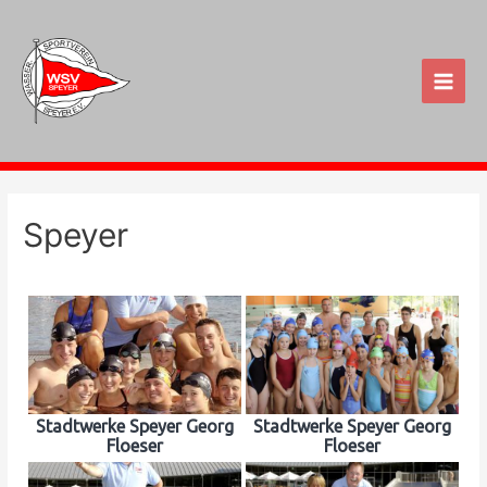
Zum
Inhalt
springen
Main
Men
Speyer
Stadtwerke Speyer Georg
Stadtwerke Speyer Georg
Floeser
Floeser