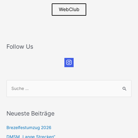
WebClub
Follow Us
S
u
c
h
Neueste Beiträge
e
n
Brezelfestumzug 2026
n
DMSM „Lange Strecken“