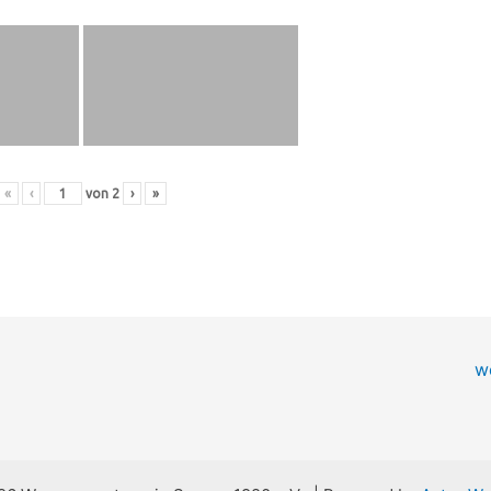
«
‹
von
2
›
»
w