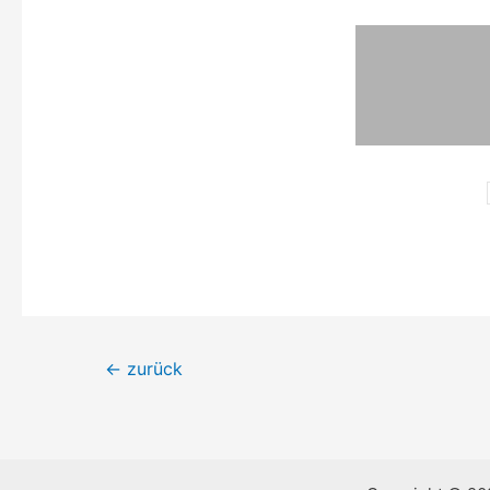
Beitrags-
←
zurück
Navigation