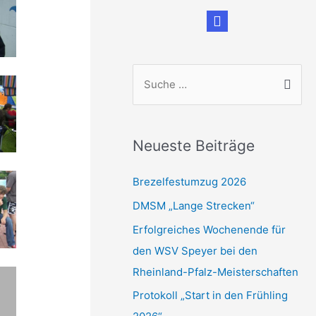
S
u
c
h
Neueste Beiträge
e
n
Brezelfestumzug 2026
n
DMSM „Lange Strecken“
a
Erfolgreiches Wochenende für
c
den WSV Speyer bei den
h
Rheinland-Pfalz-Meisterschaften
:
Protokoll „Start in den Frühling