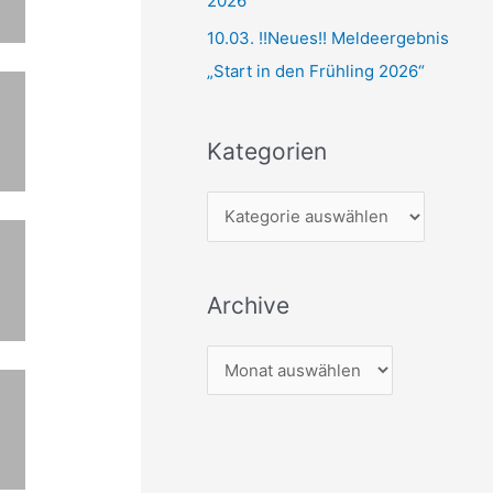
2026“
10.03. !!Neues!! Meldeergebnis
„Start in den Frühling 2026“
Kategorien
K
a
t
Archive
e
g
A
o
r
r
c
i
h
e
i