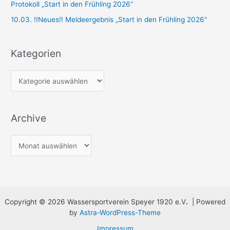
Protokoll „Start in den Frühling 2026“
:
10.03. !!Neues!! Meldeergebnis „Start in den Frühling 2026“
Kategorien
K
a
t
Archive
e
g
A
o
r
r
c
i
h
e
i
n
Copyright © 2026 Wassersportverein Speyer 1920 e.V
.
| Powered
v
by
Astra-WordPress-Theme
e
Impressum