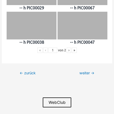
-- h PIC00029
-- h PIC00067
-- h PIC00038
-- h PIC00047
«
‹
von
2
›
»
Beitrags-
←
zurück
weiter
→
Navigation
WebClub