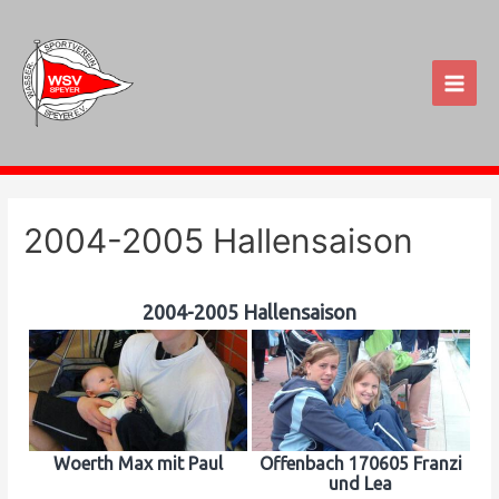
Zum
Inhalt
springen
Main
Men
2004-2005 Hallensaison
2004-2005 Hallensaison
Woerth Max mit Paul
Offenbach 170605 Franzi
und Lea