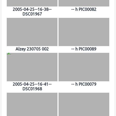
2005-04-25--16-38--
-- h PIC00082
DSC01967
Alzey 230705 002
-- h PIC00089
2005-04-25--16-41--
-- h PIC00079
DSC01968