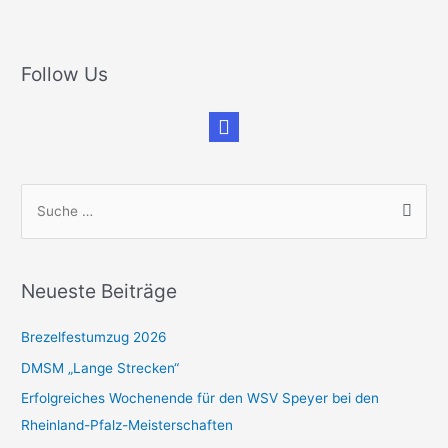
Follow Us
S
u
c
h
Neueste Beiträge
e
n
Brezelfestumzug 2026
n
DMSM „Lange Strecken“
a
Erfolgreiches Wochenende für den WSV Speyer bei den
c
Rheinland-Pfalz-Meisterschaften
h