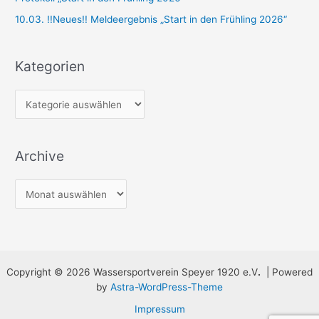
:
10.03. !!Neues!! Meldeergebnis „Start in den Frühling 2026“
Kategorien
K
a
t
Archive
e
g
A
o
r
r
c
i
h
e
i
n
Copyright © 2026 Wassersportverein Speyer 1920 e.V
.
| Powered
v
by
Astra-WordPress-Theme
e
Impressum