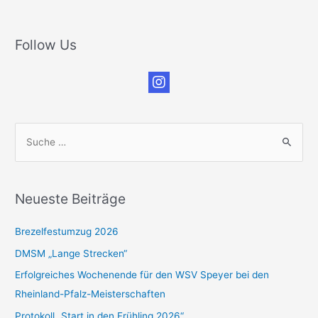
Follow Us
S
u
c
h
Neueste Beiträge
e
n
Brezelfestumzug 2026
n
DMSM „Lange Strecken“
a
Erfolgreiches Wochenende für den WSV Speyer bei den
c
Rheinland-Pfalz-Meisterschaften
h
Protokoll „Start in den Frühling 2026“