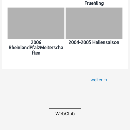
Fruehling
2006
2004-2005 Hallensaison
RheinlandPfalzMeiterscha
ften
Beitrags-
weiter
→
Navigation
WebClub